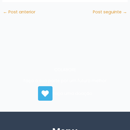
←
Post anterior
Post seguinte
→
COLABORE
Faça a sua parte por um futuro melhor
Faça uma doação