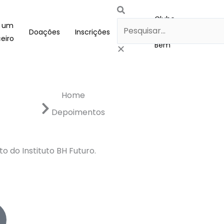
Pesquisar
Clube
a um
Doações
Inscrições
Blog
do
eiro
Bem
Home
Depoimentos
 do Instituto BH Futuro.