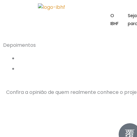
Ir
para
O
Sej
o
IBHF
parc
conteúdo
Depoimentos
Confira a opinião de quem realmente conhece o projeto