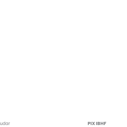
udar
PIX IBHF