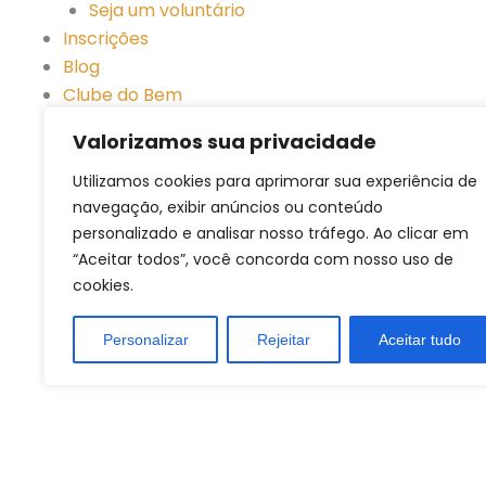
Seja um voluntário
Inscrições
Blog
Clube do Bem
Empresa
Valorizamos sua privacidade
Pessoa Física
Acesse o Clube do Bem
Utilizamos cookies para aprimorar sua experiência de
navegação, exibir anúncios ou conteúdo
personalizado e analisar nosso tráfego. Ao clicar em
“Aceitar todos”, você concorda com nosso uso de
cookies.
c
Personalizar
Rejeitar
Aceitar tudo
Se
Comece a ajudar!