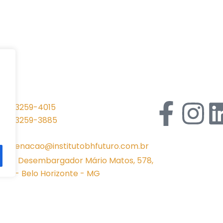
F
I
31 | 3259-4015
31 | 3259-3885
a
n
oordenacao@institutobhfuturo.com.br
c
s
Rua Desembargador Mário Matos, 578,
rra - Belo Horizonte - MG
e
t
b
a