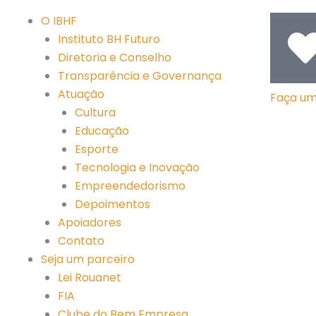
O IBHF
Instituto BH Futuro
Diretoria e Conselho
Transparência e Governança
Atuação
Faça u
Cultura
Educação
Esporte
Tecnologia e Inovação
Empreendedorismo
Depoimentos
Apoiadores
Contato
Seja um parceiro
Lei Rouanet
FIA
Clube do Bem Empresa