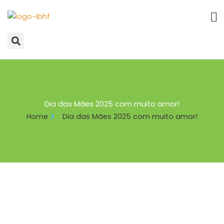
Ir
para
o
conteúdo
Dia das Mães 2025 com muito amor!
Home
Dia das Mães 2025 com muito amor!