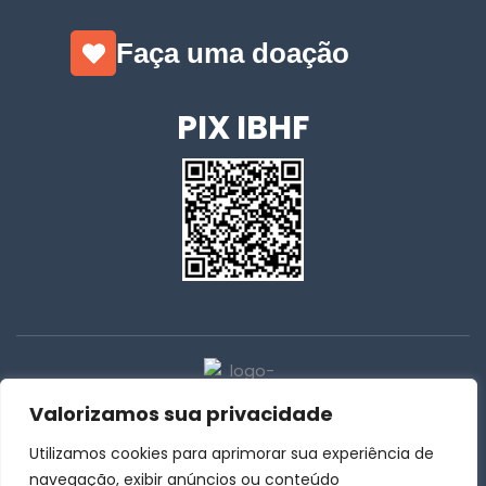
Faça uma doação
PIX IBHF
Valorizamos sua privacidade
Utilizamos cookies para aprimorar sua experiência de
31 | 3259-4015
navegação, exibir anúncios ou conteúdo