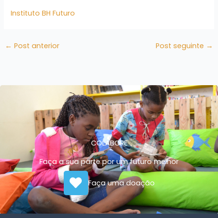
Instituto BH Futuro
←
Post anterior
Post seguinte
→
COLABORE
Faça a sua parte por um futuro melhor
Faça uma doação