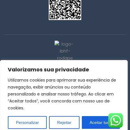
Valorizamos sua privacidade
31 | 3259-4015
Utilizamos cookies para aprimorar sua experiência de
31 | 3259-3885
navegação, exibir anúncios ou conteúdo
coordenacao@institutobhfuturo.com.br
personalizado e analisar nosso tráfego. Ao clicar em
“Aceitar todos”, você concorda com nosso uso de
Rua Desembargador Mário Matos, 578, Serra - Belo
cookies.
Horizonte - MG
F
I
L
T
Y
Personalizar
Rejeitar
Aceitar tudo