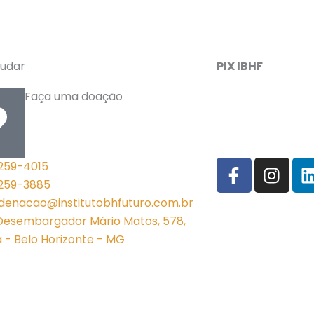
udar
PIX IBHF
Faça uma doação
F
I
3259-4015
a
n
i
 3259-3885
c
s
denacao@institutobhfuturo.com.br
e
t
Desembargador Mário Matos, 578,
b
a
a - Belo Horizonte - MG
o
g
o
r
i
k
a
-
m