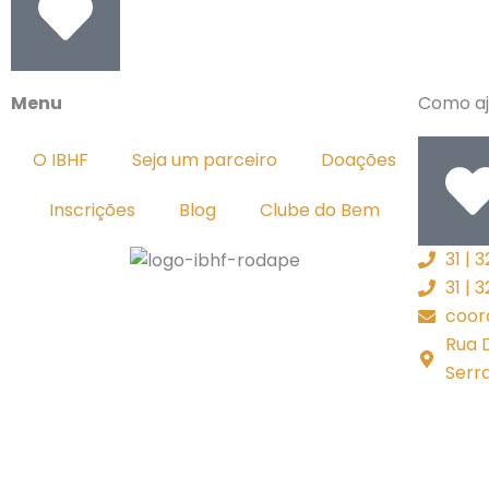
Menu
Como aj
O IBHF
Seja um parceiro
Doações
Inscrições
Blog
Clube do Bem
31 | 
31 |
coor
Rua 
Serr
Comece a ajudar!
Sua ajuda é muito importante!