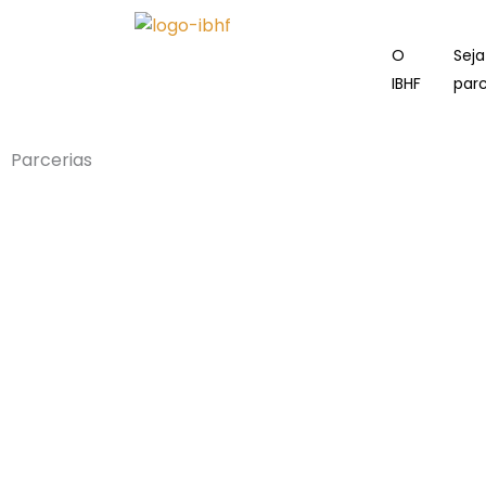
Ir
para
O
Sej
o
IBHF
parc
conteúdo
Parcerias