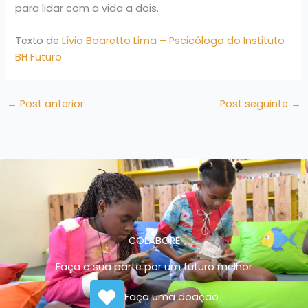
para lidar com a vida a dois.
Texto de
Lívia Boaretto Lima – Pscicóloga do Instituto
BH Futuro
←
Post anterior
Post seguinte
→
COLABORE
Faça a sua parte por um futuro melhor
Faça uma doação