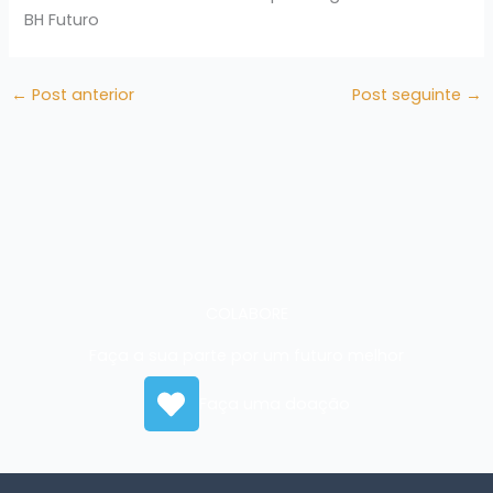
BH Futuro
←
Post anterior
Post seguinte
→
COLABORE
Faça a sua parte por um futuro melhor
Faça uma doação