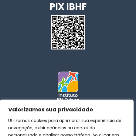
PIX IBHF
Valorizamos sua privacidade
31 | 3259-4015
Utilizamos cookies para aprimorar sua experiência de
31 | 3259-3885
navegação, exibir anúncios ou conteúdo
coordenacao@institutobhfuturo.com.br
personalizado e analisar nosso tráfego. Ao clicar em