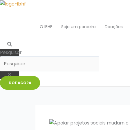
Ir
para
o
conteúdo
O IBHF
Seja um parceiro
Doações
Pesquisar
DOE AGORA