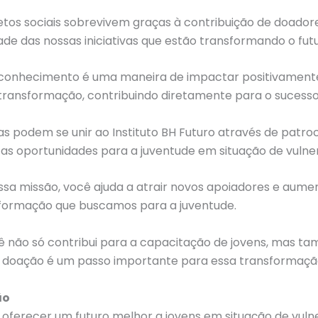
etos sociais sobrevivem graças à contribuição de doadore
ade das nossas iniciativas que estão transformando o fut
onhecimento é uma maneira de impactar positivamente a 
transformação, contribuindo diretamente para o sucesso
 podem se unir ao Instituto BH Futuro através de patro
 as oportunidades para a juventude em situação de vulner
ssa missão, você ajuda a atrair novos apoiadores e aume
sformação que buscamos para a juventude.
ocê não só contribui para a capacitação de jovens, mas
sua doação é um passo importante para essa transformaçã
ão
a oferecer um futuro melhor a jovens em situação de vulne