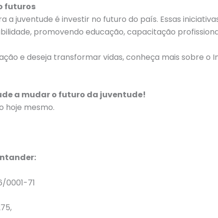
o futuros
ra a juventude é investir no futuro do país. Essas iniciat
bilidade, promovendo educação, capacitação profissional 
ação e deseja transformar vidas, conheça mais sobre o I
ude a mudar o futuro da juventude!
o hoje mesmo.
antander:
06/0001-71
75,