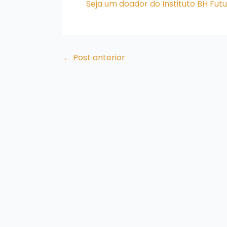
Seja um doador do Instituto BH Fut
←
Post anterior