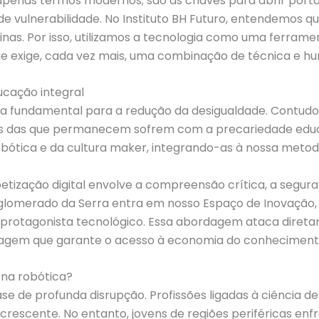
apenas termos modernos; são as chaves para abrir porta
e vulnerabilidade. No Instituto BH Futuro, entendemos que
inas. Por isso, utilizamos a tecnologia como uma ferra
e exige, cada vez mais, uma combinação de técnica e h
ucação integral
ta fundamental para a redução da desigualdade. Contudo,
tas das que permanecem sofrem com a precariedade educac
bótica e da cultura maker, integrando-as à nossa metodo
betização digital envolve a compreensão crítica, a segur
lomerado da Serra entra em nosso Espaço de Inovação, 
m protagonista tecnológico. Essa abordagem ataca diret
zagem que garante o acesso à economia do conheciment
 na robótica?
e de profunda disrupção. Profissões ligadas à ciência de
 crescente. No entanto, jovens de regiões periféricas en