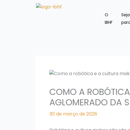
Ir
para
O
Sej
o
IBHF
parc
conteúdo
COMO A ROBÓTICA
AGLOMERADO DA S
30 de março de 2026