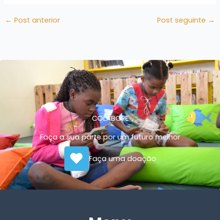
←
Post anterior
Post seguinte
→
COLABORE
Faça a sua parte por um futuro melhor
Faça uma doação