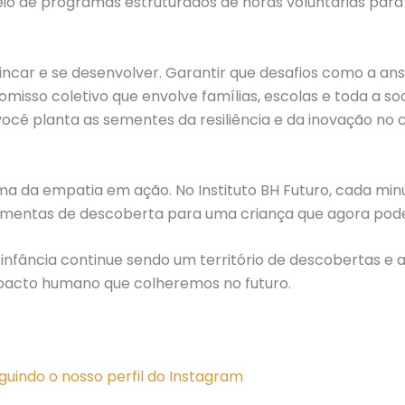
io de programas estruturados de horas voluntárias par
incar e se desenvolver. Garantir que desafios como a ansi
sso coletivo que envolve famílias, escolas e toda a soc
, você planta as sementes da resiliência e da inovação n
ma da empatia em ação. No Instituto BH Futuro, cada min
amentas de descoberta para uma criança que agora pode
infância continue sendo um território de descobertas e a
impacto humano que colheremos no futuro.
guindo o nosso perfil do Instagram