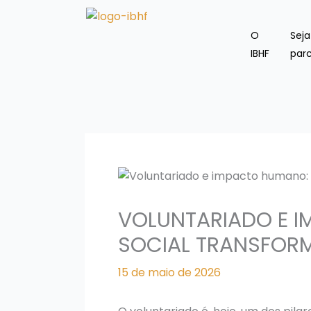
Ir
para
O
Sej
o
IBHF
parc
conteúdo
VOLUNTARIADO E I
SOCIAL TRANSFORM
15 de maio de 2026