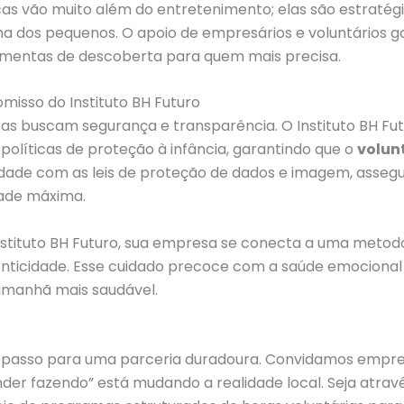
gicas vão muito além do entretenimento; elas são estratég
a dos pequenos. O apoio de empresários e voluntários ga
mentas de descoberta para quem mais precisa.
isso do Instituto BH Futuro
s buscam segurança e transparência. O Instituto BH Fu
líticas de proteção à infância, garantindo que o
volun
idade com as leis de proteção de dados e imagem, asse
dade máxima.
nstituto BH Futuro, sua empresa se conecta a uma metodo
tenticidade. Esse cuidado precoce com a saúde emocional
amanhã mais saudável.
o passo para uma parceria duradoura. Convidamos empres
r fazendo” está mudando a realidade local. Seja atravé