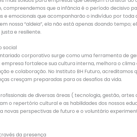
res mais sólidos para empresas que desejam transitar do d
uro, compreendemos que a infância é o período decisivo 
as e emocionais que acompanharão o indivíduo por toda
 em nossa “aldeia”, ela não está apenas doando tempo; e
sta e resiliente.
 social
ntariado corporativo surge como uma ferramenta de ges
 empresa fortalece sua cultura interna, melhora o clima
ção e colaboração. No Instituto BH Futuro, acreditamos 
nças cresçam preparadas para os desafios da vida.
rofissionais de diversas áreas ( tecnologia, gestão, arte
m o repertório cultural e as habilidades dos nossos edu
ha novas perspectivas de futuro e o voluntário experim
através da presença