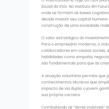
O voluntariado é, hoje, um dos pila
Social do ESG. No Instituto BH Fut
onde se formam as bases cognitiv
decide investir seu capital humano
construção de uma sociedade mais ju
O valor estratégico do investimento
Para o empresário moderno, o volu
colaboradores em causas sociais, a
habilidades como empatia, negocia
são fundamentais para que as cria
A atuação voluntária permite que p
conhecimentos técnicos que amplia
impacto de via dupla: o jovem gan
sua própria carreira.
Combatendo as “dores invisíveis” 