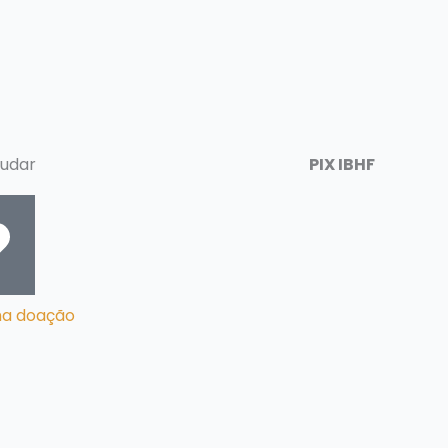
udar
PIX IBHF
ma doação