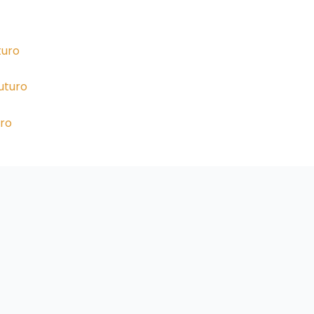
turo
Futuro
uro