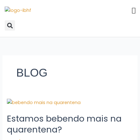
Ir
para
o
conteúdo
BLOG
Estamos
bebendo
Estamos bebendo mais na
mais
na
quarentena?
quarentena?