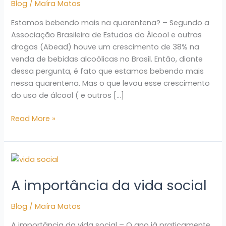
Blog
/
Maíra Matos
Estamos bebendo mais na quarentena? – Segundo a
Associação Brasileira de Estudos do Álcool e outras
drogas (Abead) houve um crescimento de 38% na
venda de bebidas alcoólicas no Brasil. Então, diante
dessa pergunta, é fato que estamos bebendo mais
nessa quarentena. Mas o que levou esse crescimento
do uso de álcool ( e outros […]
Read More »
A
importância
A importância da vida social
da
vida
Blog
/
Maíra Matos
social
A importância da vida social – O ano já praticamente