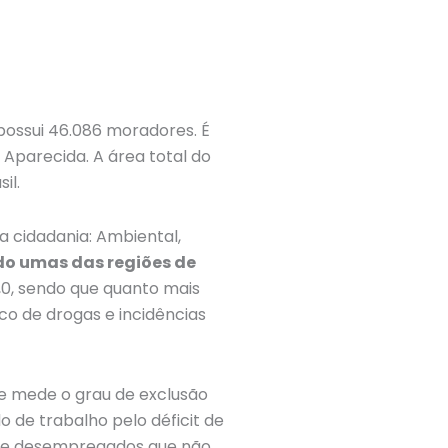
 possui 46.086 moradores. É
 Aparecida. A área total do
il.
a cidadania: Ambiental,
do umas das regiões de
,0, sendo que quanto mais
ico de drogas e incidências
ue mede o grau de exclusão
o de trabalho pelo déficit de
s e desempregados que não