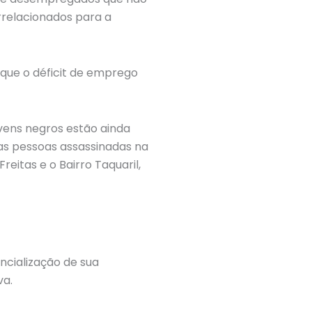
rrelacionados para a
 que o déficit de emprego
ovens negros estão ainda
das pessoas assassinadas na
reitas e o Bairro Taquaril,
ncialização de sua
va.