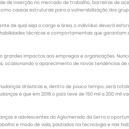
de de inserção no mercado de trabalho, barreiras de acess
como causas estruturais para a vulnerabilização dos grupo
te de qual seja o cargo e área, o indivíduo deverá esf
r habilidades técnicas e comportamentais que garantam 
o grandes impactos aos empregos e organizações. Nunca 
ias, ocasionando o aparecimento de novas tendências de
udanças drásticas e, dentro de pouco tempo, será total
nças é que em 2018 o país teve de 150 mil a 200 mil va
rianças e adolescentes do Aglomerado da Serra a oportu
abalho e modo de vida, pautados na tecnologia e nas ha