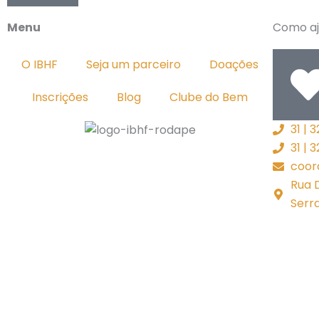
Menu
Como aj
O IBHF
Seja um parceiro
Doações
Inscrições
Blog
Clube do Bem
31 | 
31 |
coor
Rua 
Serr
Comece a ajudar!
Sua ajuda é muito importante!
Clique na forma de pagamento que preferir: