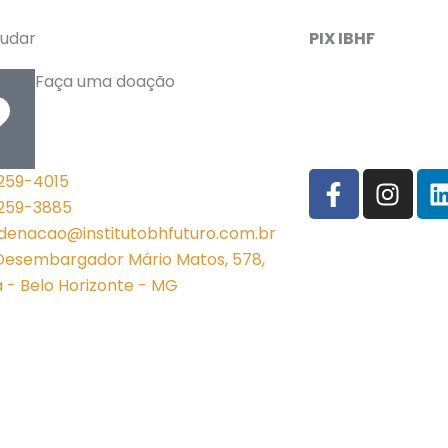
udar
PIX IBHF
Faça uma doação
F
I
3259-4015
a
n
i
 3259-3885
c
s
denacao@institutobhfuturo.com.br
e
t
Desembargador Mário Matos, 578,
b
a
a - Belo Horizonte - MG
o
g
o
r
i
k
a
-
m
f