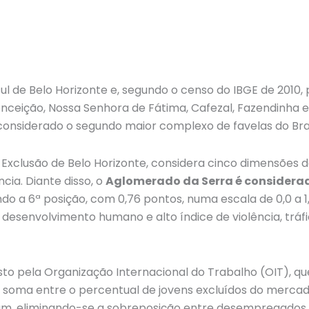
l de Belo Horizonte e, segundo o censo do IBGE de 2010,
nceição, Nossa Senhora de Fátima, Cafezal, Fazendinha e
considerado o segundo maior complexo de favelas do Bras
 Exclusão de Belo Horizonte, considera cinco dimensões d
cia. Diante disso, o
Aglomerado da Serra é considera
do a 6ª posição, com 0,76 pontos, numa escala de 0,0 a 1
e desenvolvimento humano e alto índice de violência, tráf
osto pela Organização Internacional do Trabalho (OIT), q
da soma entre o percentual de jovens excluídos do mercad
am, eliminando-se a sobreposição entre desempregado