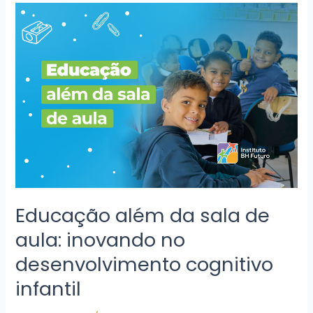
Educação
além
da
sala
de
aula:
inovando
no
desenvolvimento
cognitivo
infantil
Educação além da sala de
aula: inovando no
desenvolvimento cognitivo
infantil