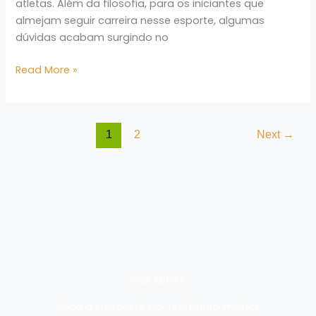
atletas. Além da filosofia, para os iniciantes que
almejam seguir carreira nesse esporte, algumas
dúvidas acabam surgindo no
Read More »
1
2
Next
→
COLABORE
Faça a sua parte por um futuro melhor