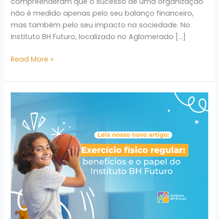
compreenderam que o sucesso de uma organização
não é medido apenas pelo seu balanço financeiro,
mas também pelo seu impacto na sociedade. No
Instituto BH Futuro, localizado no Aglomerado […]
Read More »
Exercício
físico
regular:
benefícios
e
o
papel
do
Instituto
BH
Futuro