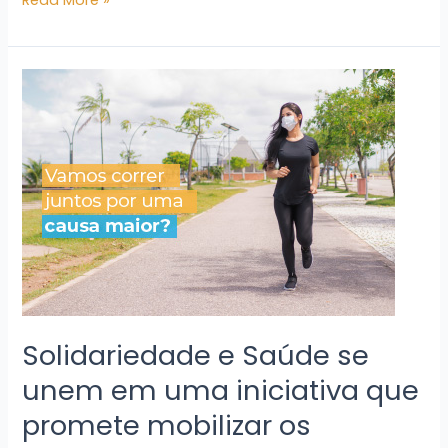
Read More »
Solidariedade
e
Saúde
se
unem
em
uma
iniciativa
que
promete
mobilizar
os
Solidariedade e Saúde se
amantes
unem em uma iniciativa que
dos
promete mobilizar os
esportes
e