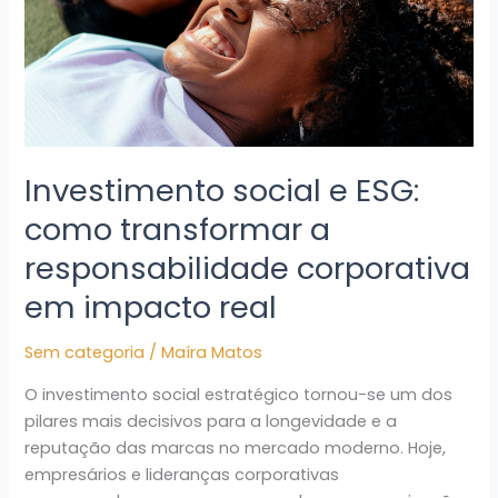
a
responsabilidade
corporativa
em
impacto
real
Investimento social e ESG:
como transformar a
responsabilidade corporativa
em impacto real
Sem categoria
/
Maíra Matos
O investimento social estratégico tornou-se um dos
pilares mais decisivos para a longevidade e a
reputação das marcas no mercado moderno. Hoje,
empresários e lideranças corporativas