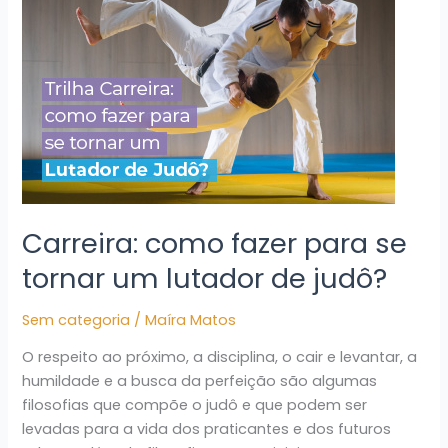
fazer
para
se
tornar
um
lutador
de
judô?
Carreira: como fazer para se
tornar um lutador de judô?
Sem categoria
/
Maíra Matos
O respeito ao próximo, a disciplina, o cair e levantar, a
humildade e a busca da perfeição são algumas
filosofias que compõe o judô e que podem ser
levadas para a vida dos praticantes e dos futuros