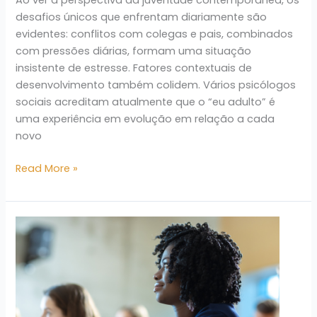
Ao ver a perspectiva da juventude contemporânea, os
desafios únicos que enfrentam diariamente são
evidentes: conflitos com colegas e pais, combinados
com pressões diárias, formam uma situação
insistente de estresse. Fatores contextuais de
desenvolvimento também colidem. Vários psicólogos
sociais acreditam atualmente que o “eu adulto” é
uma experiência em evolução em relação a cada
novo
Read More »
O
projeto
político
pedagógico
com
públicos